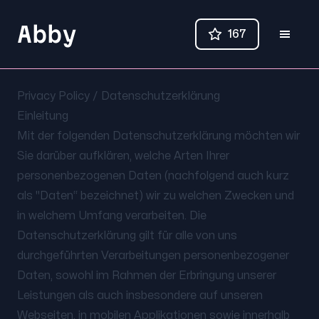
Abby
167
Privacy Policy / Datenschutzerklärung
Einleitung
Mit der folgenden Datenschutzerklärung möchten wir
Sie darüber aufklären, welche Arten Ihrer
personenbezogenen Daten (nachfolgend auch kurz
als "Daten“ bezeichnet) wir zu welchen Zwecken und
in welchem Umfang verarbeiten. Die
Datenschutzerklärung gilt für alle von uns
durchgeführten Verarbeitungen personenbezogener
Daten, sowohl im Rahmen der Erbringung unserer
Leistungen als auch insbesondere auf unseren
Webseiten, in mobilen Applikationen sowie innerhalb